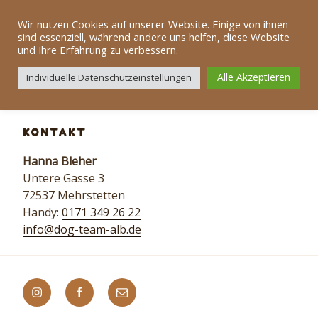
Zum
Dog Team Alb
Inhalt
Wir nutzen Cookies auf unserer Website. Einige von ihnen
sind essenziell, während andere uns helfen, diese Website
springen
und Ihre Erfahrung zu verbessern.
Menü
Alle Akzeptieren
Individuelle Datenschutzeinstellungen
KONTAKT
Hanna
Bleher
Untere Gasse 3
72537 Mehrstetten
Handy:
0171 349 26 22
info@dog-team-alb.de
Instagram
Facebook
E-
Mail