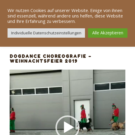
Zum
Dog Team Alb
Inhalt
Wir nutzen Cookies auf unserer Website. Einige von ihnen
sind essenziell, während andere uns helfen, diese Website
springen
und Ihre Erfahrung zu verbessern.
Menü
Alle Akzeptieren
Individuelle Datenschutzeinstellungen
DOGDANCE CHOREOGRAFIE –
WEIHNACHTSFEIER 2019
Video-
Player