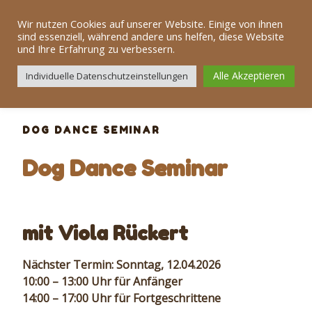
Zum
Dog Team Alb
Inhalt
Wir nutzen Cookies auf unserer Website. Einige von ihnen
sind essenziell, während andere uns helfen, diese Website
springen
und Ihre Erfahrung zu verbessern.
Menü
Alle Akzeptieren
Individuelle Datenschutzeinstellungen
DOG DANCE SEMINAR
Dog Dance Seminar
mit Viola Rückert
Nächster Termin: Sonntag, 12.04.2026
10:00 – 13:00 Uhr für Anfänger
14:00 – 17:00 Uhr für Fortgeschrittene